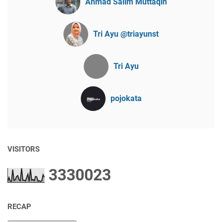
Ahmad Salim Muttaqin
Tri Ayu @triayunst
Tri Ayu
pojokata
VISITORS
3
3
3
0
0
2
3
RECAP