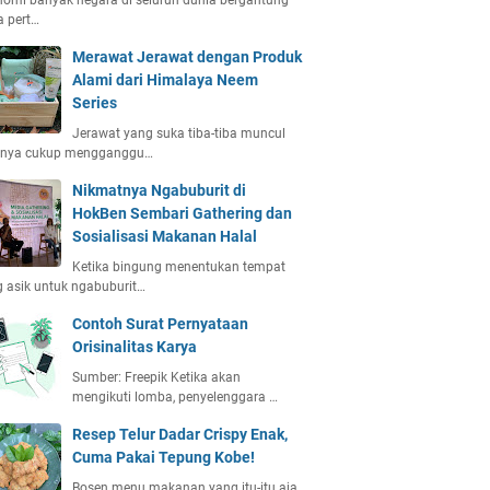
omi banyak negara di seluruh dunia bergantung
 pert…
Merawat Jerawat dengan Produk
Alami dari Himalaya Neem
Series
Jerawat yang suka tiba-tiba muncul
anya cukup mengganggu…
Nikmatnya Ngabuburit di
HokBen Sembari Gathering dan
Sosialisasi Makanan Halal
Ketika bingung menentukan tempat
 asik untuk ngabuburit…
Contoh Surat Pernyataan
Orisinalitas Karya
Sumber: Freepik Ketika akan
mengikuti lomba, penyelenggara …
Resep Telur Dadar Crispy Enak,
Cuma Pakai Tepung Kobe!
Bosen menu makanan yang itu-itu aja