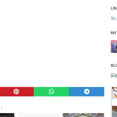
LI
Tri
MY
BL
 :