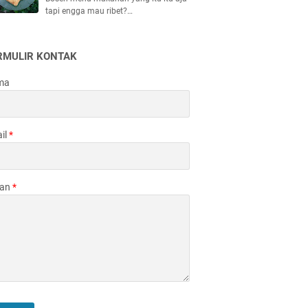
tapi engga mau ribet?…
RMULIR KONTAK
ma
il
*
san
*