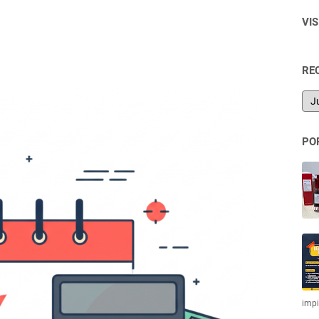
VI
RE
PO
imp