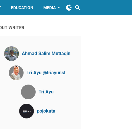
Y
EDUCATION
MEDIA
OUT WRITER
Ahmad Salim Muttaqin
Tri Ayu @triayunst
Tri Ayu
pojokata