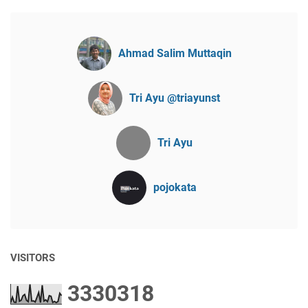
Ahmad Salim Muttaqin
Tri Ayu @triayunst
Tri Ayu
pojokata
VISITORS
3
3
3
0
3
1
8