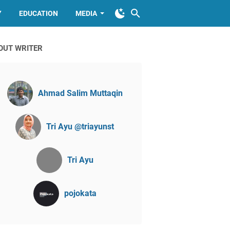
Y
EDUCATION
MEDIA
OUT WRITER
Ahmad Salim Muttaqin
Tri Ayu @triayunst
Tri Ayu
pojokata