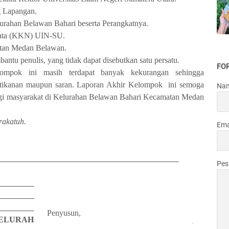
g Lapangan.
urahan Belawan Bahari beserta Perangkatnya.
yata (KKN) UIN-SU.
tan Medan Belawan.
antu penulis, yang tidak dapat disebutkan satu persatu.
FO
lompok
ini masih terdapat banyak kekurangan sehingga
tikanan maupun saran.
Laporan Akhir
Kelompok
ini semoga
Na
agi masyarakat di Kelurahan Belawan Bahari Kecamatan Medan
rakatuh.
Ema
Pe
Penyusun,
KELURAHAN