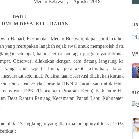
Medan Belawan ,
Agustus
2018
BAB I
 UMUM DESA/ KELURAHAN
LI
Tri
awan Bahari, Kecamatan Medan Belawan
, dapat kami ketahui
gan yang merupakan langkah sejak awal untuk memperoleh data
ngkungan setempat, hal ini bermaksud agar program yang dibuat
MY
empat.
Observasi dilakukan dengan cara datang langsung ke
r yang lain seperti lurah, perangkat kelurahan, tokoh
 masyarakat setempat. Pelaksanaan observasi dilakukan kurang
nkan dan 3 hari setelah peserta KKN di turun kan untuk lebih
n menyusun RPK (Rancangan Program Kerja) baik induvidu
BL
mum Desa
Rantau Panjang
Kecamatan
Pantai Labu
Kabupaten
:
memiliki 13 lingkungan yang diamana
mempunyai
luas :
1,638
berikut :