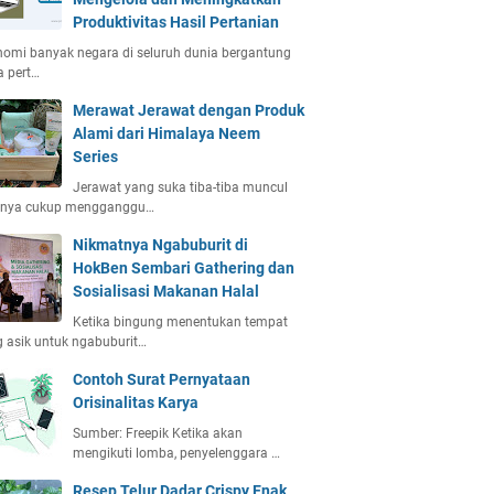
Produktivitas Hasil Pertanian
omi banyak negara di seluruh dunia bergantung
 pert…
Merawat Jerawat dengan Produk
Alami dari Himalaya Neem
Series
Jerawat yang suka tiba-tiba muncul
anya cukup mengganggu…
Nikmatnya Ngabuburit di
HokBen Sembari Gathering dan
Sosialisasi Makanan Halal
Ketika bingung menentukan tempat
 asik untuk ngabuburit…
Contoh Surat Pernyataan
Orisinalitas Karya
Sumber: Freepik Ketika akan
mengikuti lomba, penyelenggara …
Resep Telur Dadar Crispy Enak,