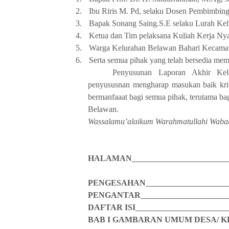
2.
Ibu
Riris M. Pd, selaku Dosen Pembimbin
3.
Bapak Sonang Saing.S.E selaku Lurah Kel
4.
Ketua dan Tim pelaksana Kuliah Kerja N
5.
Warga Kelurahan Belawan Bahari Kecama
6.
Serta semua pihak yang telah bersedia memb
Penyusunan
Laporan Akhir
Ke
penyususnan mengharap masukan baik kri
bermanfaaat bagi semua pihak, terutama b
Belawan.
Wassalamu’alaikum Warahmatullahi Waba
HALAMAN
PENGESAHAN
PENGANTAR
DAFTAR ISI
BAB I GAMBARAN UMUM DESA/ 