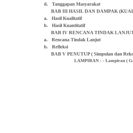
d.
Tanggapan Masyarakat
BAB III HASIL DAN DAMPAK (KUA
a.
Hasil Kualitatif
b.
Hasil Kuantitatif
BAB IV RENCANA TINDAK LANJU
a.
Rencana Tindak Lanjut
b.
Refleksi
BAB V PENUTUP ( Simpulan dan Reko
LAMPIRAN : - Lampiran ( Ga