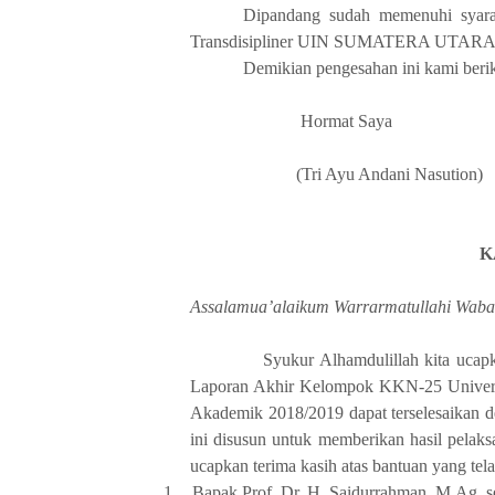
Dipandang sudah memenuhi syara
Transdisipliner UIN SUMATERA UTARA ME
Demikian pengesahan ini kami beri
Hormat Saya
(
Tri Ayu Andani Nasution
)
K
Assalamua’alaikum Warrarmatullahi Waba
Syukur Alhamdulillah kita ucapk
Laporan Akhir
Kelompok
KKN
-25
Univer
Akademik 201
8
/201
9
dapat terselesaikan 
ini disusun untuk memberikan
hasil pelak
ucapkan terima kasih atas bantuan yang tela
1.
Bapak
Prof. Dr. H. Saidurrahman, M.Ag
,
s