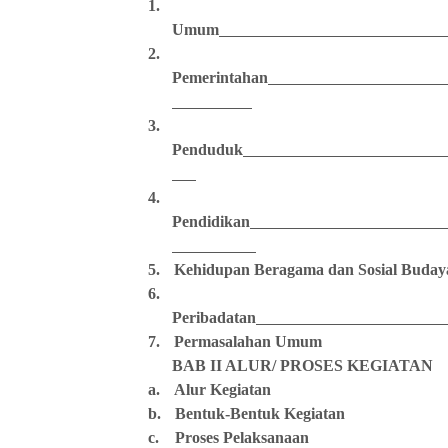
1.
Umum
2.
Pemerintahan
3.
Penduduk
4.
Pendidikan
5.
Kehidupan Beragama dan Sosial Buday
6.
Peribadatan
7.
Permasalahan Umum
BAB II ALUR/ PROSES KEGIATAN
a.
Alur Kegiatan
b.
Bentuk-Bentuk Kegiatan
c.
Proses Pelaksanaan