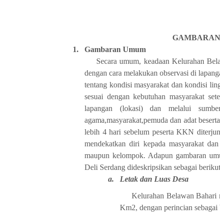
GAMBARAN
1.
Gambaran Umum
Secara umum, keadaan
Kelurahan Bel
dengan cara melakukan observasi di lapan
tentang kondisi masyarakat dan kondisi li
sesuai dengan kebutuhan masyarakat set
lapangan (lokasi) dan melalui sumbe
agama,masyarakat,pemuda dan adat beserta
lebih 4 hari sebelum peserta KKN diterju
mendekatkan diri kepada masyarakat da
maupun kelompok. Adapun gambaran u
Deli Serdang
dideskripsikan sebagai berikut
a.
Letak dan Luas Desa
Kelurahan Belawan Bahari 
Km2
,
dengan perincian sebagai 