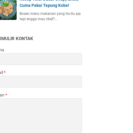
Cuma Pakai Tepung Kobe!
Bosen menu makanan yang itu-itu aja
tapi engga mau ribet?…
RMULIR KONTAK
ma
il
*
san
*