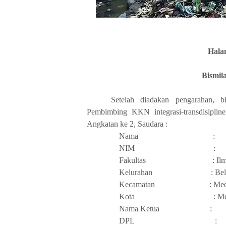
Hala
Bismil
Setelah diadakan pengarahan, b
Pembimbing KKN integrasi-transdisipl
Angkatan ke 2, Saudara :
Nama
:
NIM
:
Fakultas
:
Il
Kelurahan
: Be
Kecamatan
: Me
Kota
: M
Nama Ketua
:
DPL
: