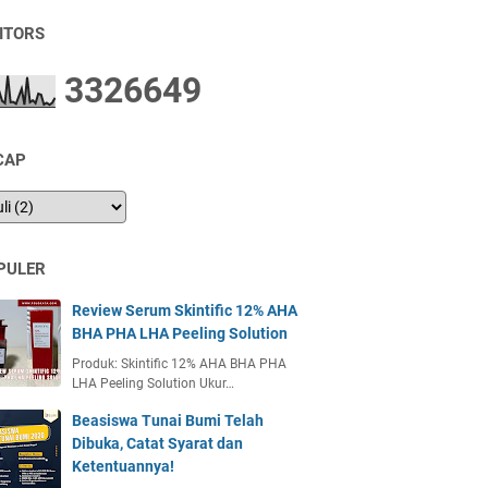
SITORS
3
3
2
6
6
4
9
CAP
PULER
Review Serum Skintific 12% AHA
BHA PHA LHA Peeling Solution
Produk: Skintific 12% AHA BHA PHA
LHA Peeling Solution Ukur…
Beasiswa Tunai Bumi Telah
Dibuka, Catat Syarat dan
Ketentuannya!