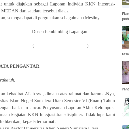
t untuk diajukan sebagai
Laporan
Individu KKN Integrasi-
DAN dari saudara tersebut diatas.
Ekon
kan, semoga dapat di pergunakan sebagaimana Mestinya.
pada
Dosen Pembimbing Lapangan
(
)
ras
ATA PENGANTAR
rakatuh,
yang
an kehadirat Allah swt, dimana atas rahmat dan karunia-Nya,
sitas Islam Negeri Sumatera Utara Semester VI (Enam) Tahun
dengan baik dan lancar.
Penyusunan
Laporan Akhir
Kelompok
sanaan
kegiatan KKN
Integrasi-transdisipliner
. Tidak lupa kami
h diberikan, kepada terhormat :
elaku Rektor Universitas Islam Negeri Sumatera Utara
.