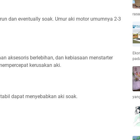
ras
urun dan eventually soak. Umur aki motor umumnya 2-3
Ekon
n aksesoris berlebihan, dan kebiasaan menstarter
pada
empercepat kerusakan aki.
 stabil dapat menyebabkan aki soak.
yang