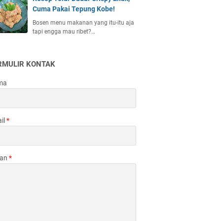
Cuma Pakai Tepung Kobe!
Bosen menu makanan yang itu-itu aja
tapi engga mau ribet?…
RMULIR KONTAK
ma
il
*
san
*