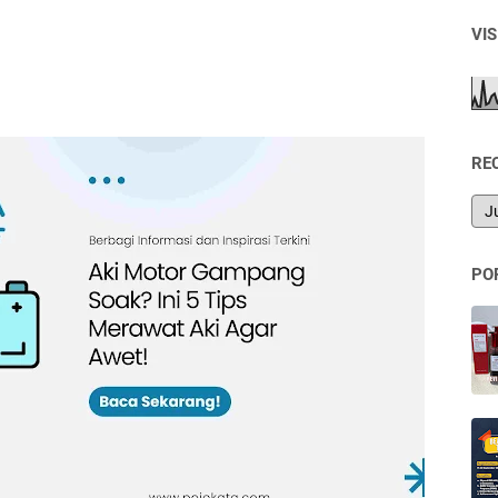
VI
RE
PO