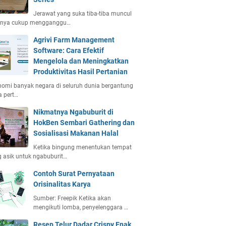
Jerawat yang suka tiba-tiba muncul
anya cukup mengganggu…
Agrivi Farm Management
Software: Cara Efektif
Mengelola dan Meningkatkan
Produktivitas Hasil Pertanian
omi banyak negara di seluruh dunia bergantung
 pert…
Nikmatnya Ngabuburit di
HokBen Sembari Gathering dan
Sosialisasi Makanan Halal
Ketika bingung menentukan tempat
 asik untuk ngabuburit…
Contoh Surat Pernyataan
Orisinalitas Karya
Sumber: Freepik Ketika akan
mengikuti lomba, penyelenggara …
Resep Telur Dadar Crispy Enak,