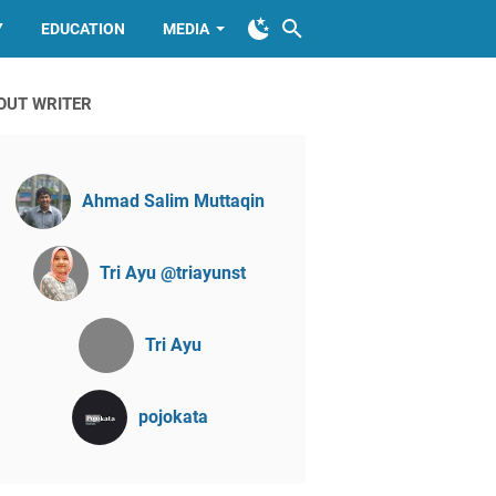
Y
EDUCATION
MEDIA
OUT WRITER
Ahmad Salim Muttaqin
Tri Ayu @triayunst
Tri Ayu
pojokata