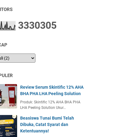
SITORS
3
3
3
0
3
0
5
CAP
PULER
Review Serum Skintific 12% AHA
BHA PHA LHA Peeling Solution
Produk: Skintific 12% AHA BHA PHA
LHA Peeling Solution Ukur…
Beasiswa Tunai Bumi Telah
Dibuka, Catat Syarat dan
Ketentuannya!