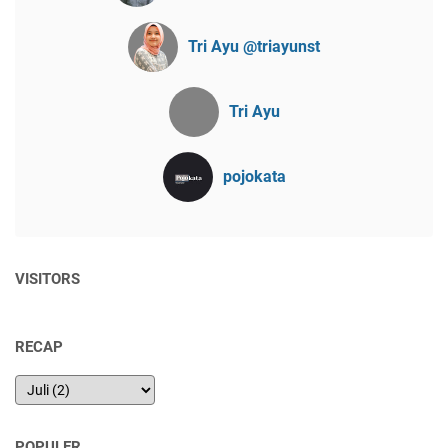
Tri Ayu @triayunst
Tri Ayu
pojokata
VISITORS
RECAP
POPULER