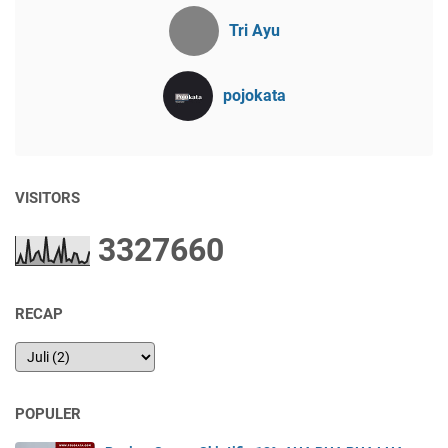
Tri Ayu
pojokata
VISITORS
3
3
2
7
6
6
0
RECAP
POPULER