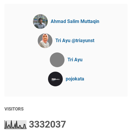
Ahmad Salim Muttaqin
Tri Ayu @triayunst
Tri Ayu
pojokata
VISITORS
3
3
3
2
0
3
7