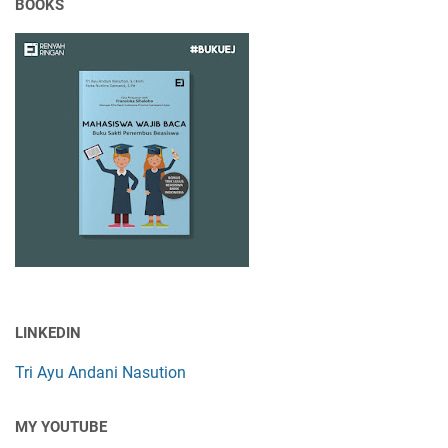
BOOKS
LINKEDIN
Tri Ayu Andani Nasution
MY YOUTUBE