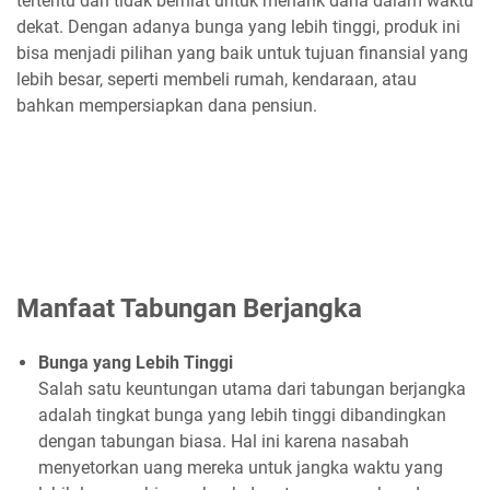
tertentu dan tidak berniat untuk menarik dana dalam waktu
dekat. Dengan adanya bunga yang lebih tinggi, produk ini
bisa menjadi pilihan yang baik untuk tujuan finansial yang
lebih besar, seperti membeli rumah, kendaraan, atau
bahkan mempersiapkan dana pensiun.
Manfaat Tabungan Berjangka
Bunga yang Lebih Tinggi
Salah satu keuntungan utama dari tabungan berjangka
adalah tingkat bunga yang lebih tinggi dibandingkan
dengan tabungan biasa. Hal ini karena nasabah
menyetorkan uang mereka untuk jangka waktu yang