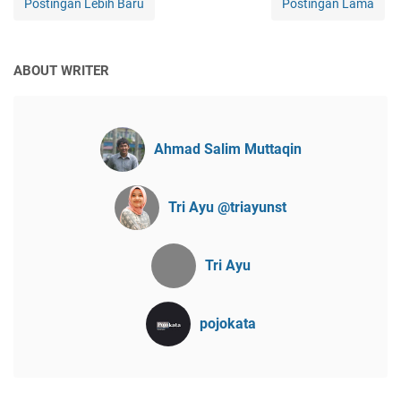
Postingan Lebih Baru
Postingan Lama
ABOUT WRITER
Ahmad Salim Muttaqin
Tri Ayu @triayunst
Tri Ayu
pojokata