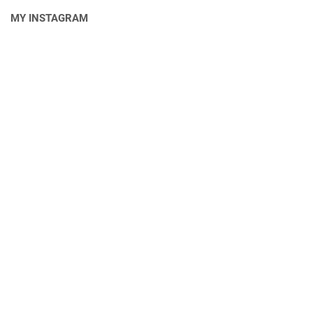
MY INSTAGRAM