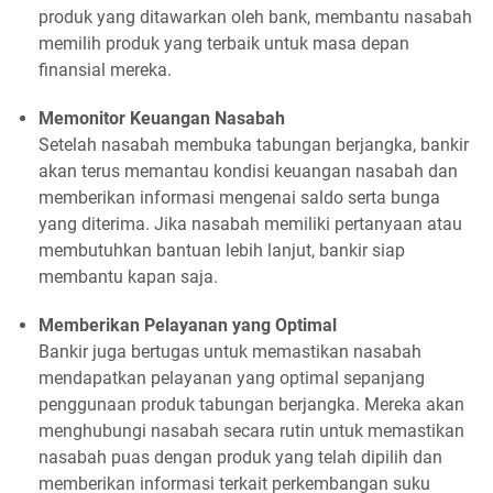
produk yang ditawarkan oleh bank, membantu nasabah
memilih produk yang terbaik untuk masa depan
finansial mereka.
Memonitor Keuangan Nasabah
Setelah nasabah membuka tabungan berjangka, bankir
akan terus memantau kondisi keuangan nasabah dan
memberikan informasi mengenai saldo serta bunga
yang diterima. Jika nasabah memiliki pertanyaan atau
membutuhkan bantuan lebih lanjut, bankir siap
membantu kapan saja.
Memberikan Pelayanan yang Optimal
Bankir juga bertugas untuk memastikan nasabah
mendapatkan pelayanan yang optimal sepanjang
penggunaan produk tabungan berjangka. Mereka akan
menghubungi nasabah secara rutin untuk memastikan
nasabah puas dengan produk yang telah dipilih dan
memberikan informasi terkait perkembangan suku