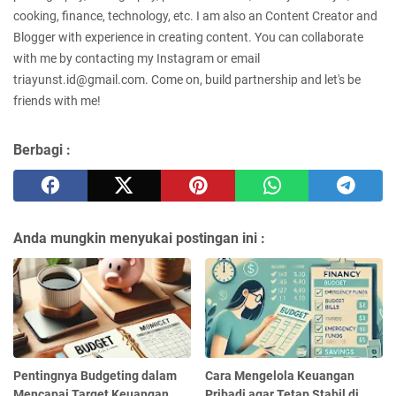
cooking, finance, technology, etc. I am also an Content Creator and
Blogger with experience in creating content. You can collaborate
with me by contacting my Instagram or email
triayunst.id@gmail.com. Come on, build partnership and let's be
friends with me!
Berbagi :
Anda mungkin menyukai postingan ini :
Pentingnya Budgeting dalam
Cara Mengelola Keuangan
Mencapai Target Keuangan
Pribadi agar Tetap Stabil di