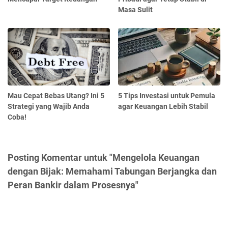
Masa Sulit
Mau Cepat Bebas Utang? Ini 5
5 Tips Investasi untuk Pemula
Strategi yang Wajib Anda
agar Keuangan Lebih Stabil
Coba!
Posting Komentar untuk "Mengelola Keuangan
dengan Bijak: Memahami Tabungan Berjangka dan
Peran Bankir dalam Prosesnya"