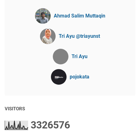
Ahmad Salim Muttaqin
Tri Ayu @triayunst
Tri Ayu
pojokata
VISITORS
3
3
2
6
5
7
6