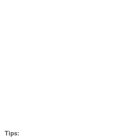
Tips: