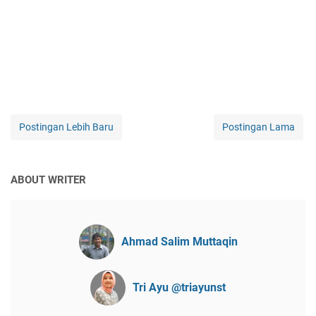
Postingan Lebih Baru
Postingan Lama
ABOUT WRITER
Ahmad Salim Muttaqin
Tri Ayu @triayunst