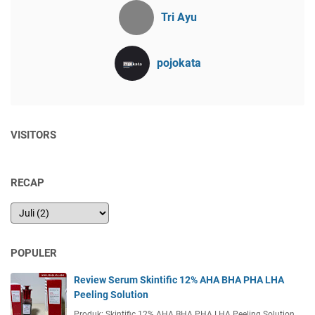
Tri Ayu
pojokata
VISITORS
RECAP
POPULER
Review Serum Skintific 12% AHA BHA PHA LHA
Peeling Solution
Produk: Skintific 12% AHA BHA PHA LHA Peeling Solution