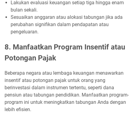
Lakukan evaluasi keuangan setiap tiga hingga enam
bulan sekali.
Sesuaikan anggaran atau alokasi tabungan jika ada
perubahan signifikan dalam pendapatan atau
pengeluaran.
8. Manfaatkan Program Insentif atau
Potongan Pajak
Beberapa negara atau lembaga keuangan menawarkan
insentif atau potongan pajak untuk orang yang
berinvestasi dalam instrumen tertentu, seperti dana
pensiun atau tabungan pendidikan. Manfaatkan program-
program ini untuk meningkatkan tabungan Anda dengan
lebih efisien.