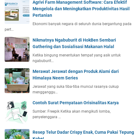
Agrivi Farm Management Software: Cara Efektif
Mengelola dan Meningkatkan Produktivitas Hasil
Pertanian
Ekonomi banyak negara di seluruh dunia bergantung pada
pert…
Nikmatnya Ngabuburit di HokBen Sembari
Gathering dan Sosialisasi Makanan Halal
Ketika bingung menentukan tempat yang asik untuk
ngabuburit…
Merawat Jerawat dengan Produk Alami dari
Himalaya Neem Series
Jerawat yang suka tiba-tiba muncul rasanya cukup
mengganggu…
Contoh Surat Pernyataan Orisinalitas Karya
Sumber: Freepik Ketika akan mengikuti lomba,
penyelenggara …
Resep Telur Dadar Crispy Enak, Cuma Pakai Tepung
Kobe!