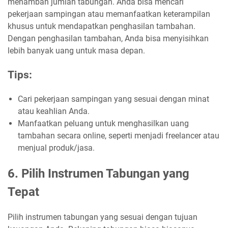
menambah jumlah tabungan. Anda bisa mencari
pekerjaan sampingan atau memanfaatkan keterampilan
khusus untuk mendapatkan penghasilan tambahan.
Dengan penghasilan tambahan, Anda bisa menyisihkan
lebih banyak uang untuk masa depan.
Tips:
Cari pekerjaan sampingan yang sesuai dengan minat
atau keahlian Anda.
Manfaatkan peluang untuk menghasilkan uang
tambahan secara online, seperti menjadi freelancer atau
menjual produk/jasa.
6. Pilih Instrumen Tabungan yang
Tepat
Pilih instrumen tabungan yang sesuai dengan tujuan