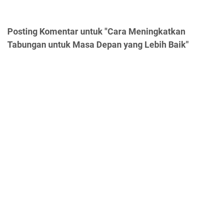
Posting Komentar untuk "Cara Meningkatkan
Tabungan untuk Masa Depan yang Lebih Baik"