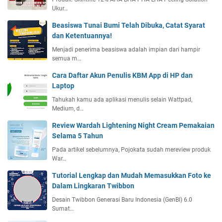
Ukur…
Beasiswa Tunai Bumi Telah Dibuka, Catat Syarat
dan Ketentuannya!
Menjadi penerima beasiswa adalah impian dari hampir
semua m…
Cara Daftar Akun Penulis KBM App di HP dan
Laptop
Tahukah kamu ada aplikasi menulis selain Wattpad,
Medium, d…
Review Wardah Lightening Night Cream Pemakaian
Selama 5 Tahun
Pada artikel sebelumnya, Pojokata sudah mereview produk
War…
Tutorial Lengkap dan Mudah Memasukkan Foto ke
Dalam Lingkaran Twibbon
Desain Twibbon Generasi Baru Indonesia (GenBI) 6.0
Sumat…