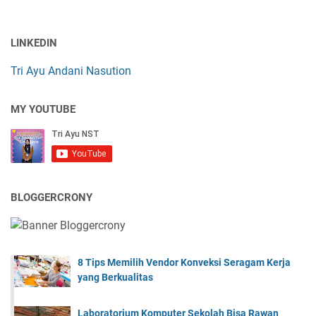
LINKEDIN
Tri Ayu Andani Nasution
MY YOUTUBE
BLOGGERCRONY
8 Tips Memilih Vendor Konveksi Seragam Kerja
yang Berkualitas
Laboratorium Komputer Sekolah Bisa Rawan