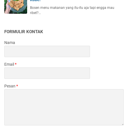
Bosen menu makanan yang itu-itu aja tapi engga mau
ribet?…
FORMULIR KONTAK
Nama
Email
*
Pesan
*