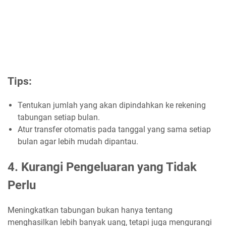
Tips:
Tentukan jumlah yang akan dipindahkan ke rekening
tabungan setiap bulan.
Atur transfer otomatis pada tanggal yang sama setiap
bulan agar lebih mudah dipantau.
4. Kurangi Pengeluaran yang Tidak
Perlu
Meningkatkan tabungan bukan hanya tentang
menghasilkan lebih banyak uang, tetapi juga mengurangi