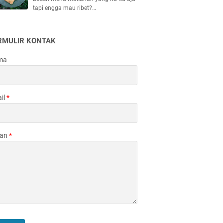
tapi engga mau ribet?…
RMULIR KONTAK
ma
il
*
san
*