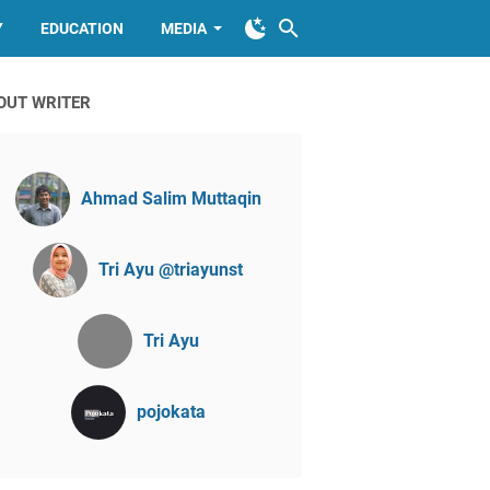
Y
EDUCATION
MEDIA
OUT WRITER
Ahmad Salim Muttaqin
Tri Ayu @triayunst
Tri Ayu
pojokata