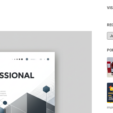
VI
RE
PO
imp