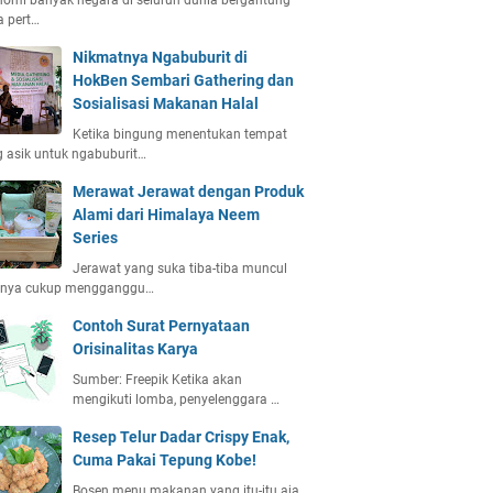
omi banyak negara di seluruh dunia bergantung
 pert…
Nikmatnya Ngabuburit di
HokBen Sembari Gathering dan
Sosialisasi Makanan Halal
Ketika bingung menentukan tempat
 asik untuk ngabuburit…
Merawat Jerawat dengan Produk
Alami dari Himalaya Neem
Series
Jerawat yang suka tiba-tiba muncul
anya cukup mengganggu…
Contoh Surat Pernyataan
Orisinalitas Karya
Sumber: Freepik Ketika akan
mengikuti lomba, penyelenggara …
Resep Telur Dadar Crispy Enak,
Cuma Pakai Tepung Kobe!
Bosen menu makanan yang itu-itu aja