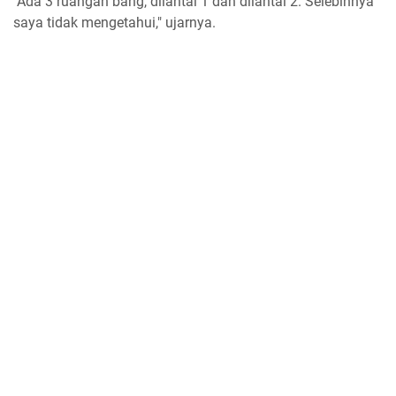
"Ada 3 ruangan bang, dilantai 1 dan dilantai 2. Selebihnya
saya tidak mengetahui," ujarnya.