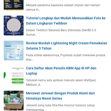
Menjadi penerima beasiswa adalah impian dari hampir
semua m…
Tutorial Lengkap dan Mudah Memasukkan Foto ke
Dalam Lingkaran Twibbon
Desain Twibbon Generasi Baru Indonesia (GenBI) 6.0
Sumat…
Review Wardah Lightening Night Cream Pemakaian
Selama 5 Tahun
Pada artikel sebelumnya, Pojokata sudah mereview produk
War…
Cara Daftar Akun Penulis KBM App di HP dan
Laptop
Tahukah kamu ada aplikasi menulis selain Wattpad,
Medium, d…
Merawat Jerawat dengan Produk Alami dari
Himalaya Neem Series
Jerawat yang suka tiba-tiba muncul rasanya cukup
mengganggu…