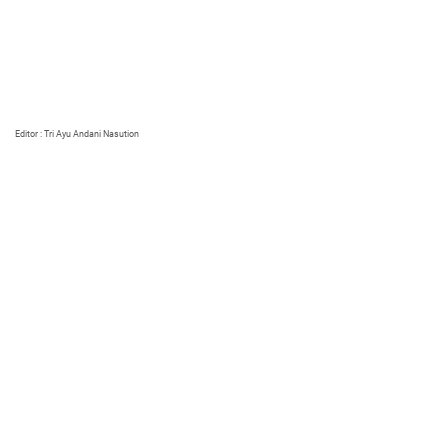
Editor : Tri Ayu Andani Nasution