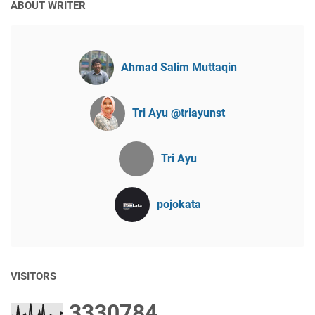
ABOUT WRITER
Ahmad Salim Muttaqin
Tri Ayu @triayunst
Tri Ayu
pojokata
VISITORS
3
3
3
0
7
8
4