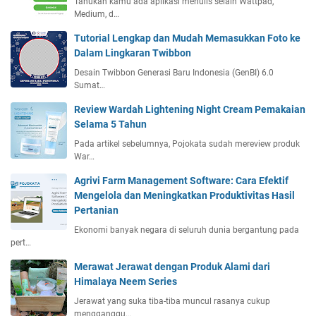
Tahukah kamu ada aplikasi menulis selain Wattpad,
Medium, d…
Tutorial Lengkap dan Mudah Memasukkan Foto ke
Dalam Lingkaran Twibbon
Desain Twibbon Generasi Baru Indonesia (GenBI) 6.0
Sumat…
Review Wardah Lightening Night Cream Pemakaian
Selama 5 Tahun
Pada artikel sebelumnya, Pojokata sudah mereview produk
War…
Agrivi Farm Management Software: Cara Efektif
Mengelola dan Meningkatkan Produktivitas Hasil
Pertanian
Ekonomi banyak negara di seluruh dunia bergantung pada
pert…
Merawat Jerawat dengan Produk Alami dari
Himalaya Neem Series
Jerawat yang suka tiba-tiba muncul rasanya cukup
mengganggu…