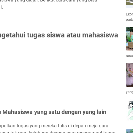
i.
Ekon
pada
getahui tugas siswa atau mahasiswa
ras
yang
u Mahasiswa yang satu dengan yang lain
ulkan tugas yang mereka tulis di depan meja guru
sanya tak mau ketahuan dengan cara mengumpul tugas