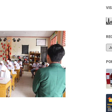
VI
RE
PO