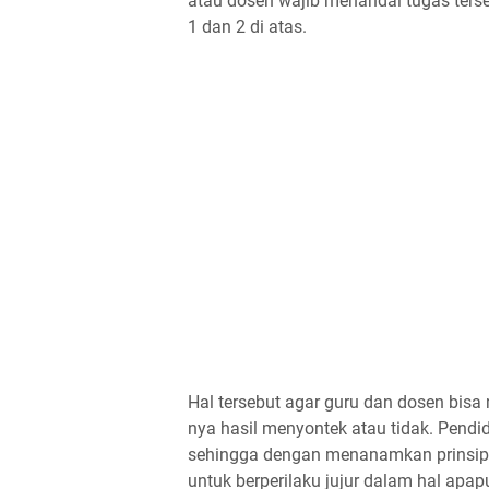
atau dosen wajib menandai tugas ters
1 dan 2 di atas.
Hal tersebut agar guru dan dosen bis
nya hasil menyontek atau tidak. Pendi
sehingga dengan menanamkan prinsip
untuk berperilaku jujur dalam hal apap