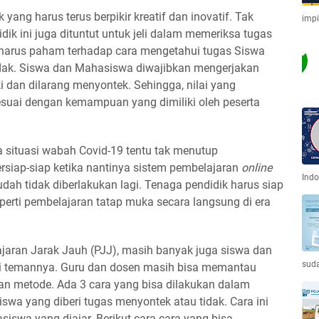
yang harus terus berpikir kreatif dan inovatif. Tak
imp
ik ini juga dituntut untuk jeli dalam memeriksa tugas
u harus paham terhadap cara mengetahui tugas Siswa
idak. Siswa dan Mahasiswa diwajibkan mengerjakan
i dan dilarang menyontek. Sehingga, nilai yang
esuai dengan kemampuan yang dimiliki oleh peserta
 situasi wabah Covid-19 tentu tak menutup
rsiap-siap ketika nantinya sistem pembelajaran
online
Indo
dah tidak diberlakukan lagi. Tenaga pendidik harus siap
rti pembelajaran tatap muka secara langsung di era
aran Jarak Jauh (PJJ), masih banyak juga siswa dan
sud
i temannya. Guru dan dosen masih bisa memantau
dan metode. Ada 3 cara yang bisa dilakukan dalam
wa yang diberi tugas menyontek atau tidak. Cara ini
siswa yang diajar. Berikut cara-cara yang bisa