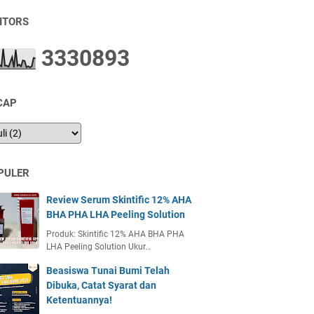
SITORS
3
3
3
0
8
9
3
CAP
PULER
Review Serum Skintific 12% AHA
BHA PHA LHA Peeling Solution
Produk: Skintific 12% AHA BHA PHA
LHA Peeling Solution Ukur…
Beasiswa Tunai Bumi Telah
Dibuka, Catat Syarat dan
Ketentuannya!