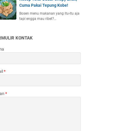
Cuma Pakai Tepung Kobe!
Bosen menu makanan yang itu-itu aja
tapi engga mau ribet?…
RMULIR KONTAK
ma
il
*
san
*