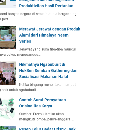
Produktivitas Hasil Pertanian
omi banyak negara di seluruh dunia bergantung
 pert…
Merawat Jerawat dengan Produk
Alami dari Himalaya Neem
Series
Jerawat yang suka tiba-tiba muncul
anya cukup mengganggu…
Nikmatnya Ngabuburit di
HokBen Sembari Gathering dan
Sosialisasi Makanan Halal
Ketika bingung menentukan tempat
 asik untuk ngabuburit…
Contoh Surat Pernyataan
Orisinalitas Karya
Sumber: Freepik Ketika akan
mengikuti lomba, penyelenggara …
Resep Telur Dadar Crispy Enak,