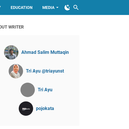
Y
EDUCATION
MEDIA
OUT WRITER
Ahmad Salim Muttaqin
Tri Ayu @triayunst
Tri Ayu
pojokata