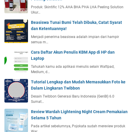
Produk: Skintific 12% AHA BHA PHA LHA Peeling Solution
Ukur…
Beasiswa Tunai Bumi Telah Dibuka, Catat Syarat
dan Ketentuannya!
Menjadi penerima beasiswa adalah impian dari hampir
semua m…
Cara Daftar Akun Penulis KBM App di HP dan
Laptop
Tahukah kamu ada aplikasi menulis selain Wattpad,
Medium, d…
Tutorial Lengkap dan Mudah Memasukkan Foto ke
Dalam Lingkaran Twibbon
Desain Twibbon Generasi Baru Indonesia (GenBI) 6.0
Sumat…
Review Wardah Lightening Night Cream Pemakaian
Selama 5 Tahun
Pada artikel sebelumnya, Pojokata sudah mereview produk
War…