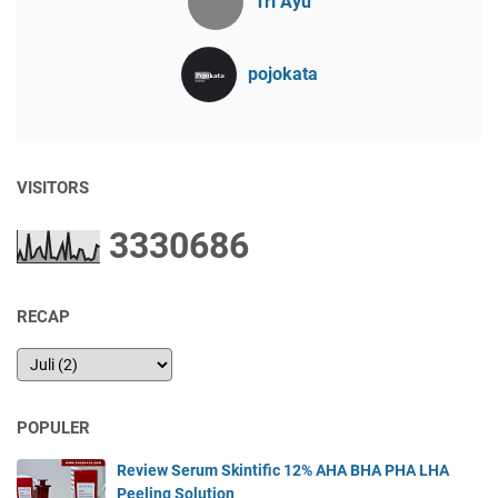
Tri Ayu
pojokata
VISITORS
3
3
3
0
6
8
6
RECAP
POPULER
Review Serum Skintific 12% AHA BHA PHA LHA
Peeling Solution