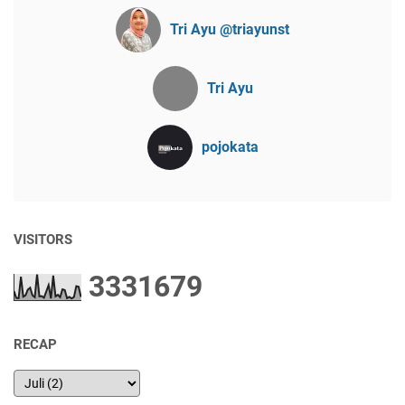
Tri Ayu @triayunst
Tri Ayu
pojokata
VISITORS
3
3
3
1
6
7
9
RECAP