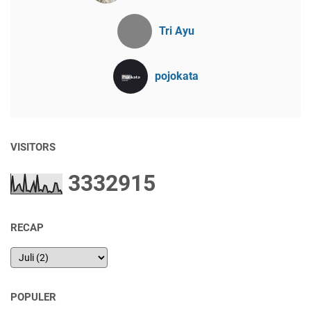
Tri Ayu
pojokata
VISITORS
3
3
3
2
9
1
5
RECAP
POPULER