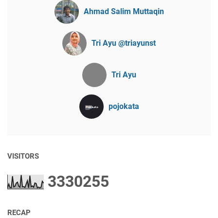
Ahmad Salim Muttaqin
Tri Ayu @triayunst
Tri Ayu
pojokata
VISITORS
3
3
3
0
2
5
5
RECAP