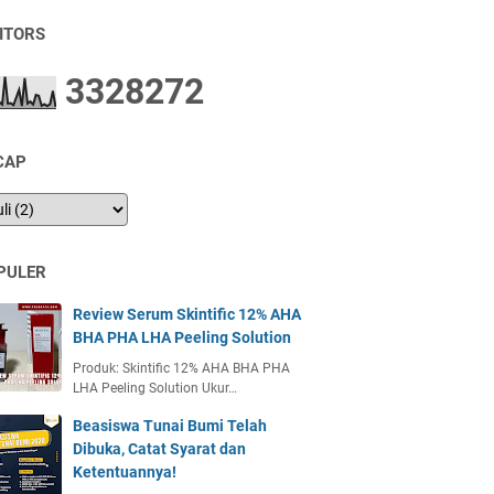
SITORS
3
3
2
8
2
7
2
CAP
PULER
Review Serum Skintific 12% AHA
BHA PHA LHA Peeling Solution
Produk: Skintific 12% AHA BHA PHA
LHA Peeling Solution Ukur…
Beasiswa Tunai Bumi Telah
Dibuka, Catat Syarat dan
Ketentuannya!