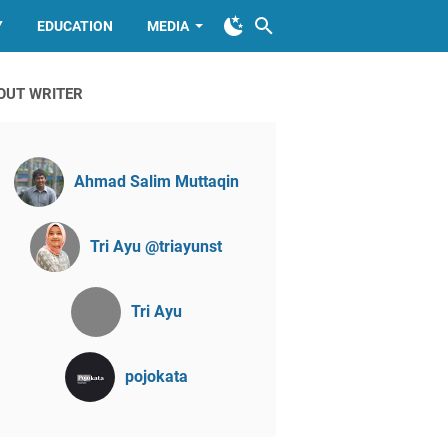
Y
EDUCATION
MEDIA
OUT WRITER
Ahmad Salim Muttaqin
Tri Ayu @triayunst
Tri Ayu
pojokata