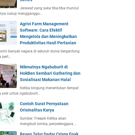
Jerawat yang suka tiba-tiba muncul
anya cukup mengganggu…
Agrivi Farm Management
Software: Cara Efektif
Mengelola dan Meningkatkan
Produktivitas Hasil Pertanian
omi banyak negara di seluruh dunia bergantung
 pert…
Nikmatnya Ngabuburit di
HokBen Sembari Gathering dan
Sosialisasi Makanan Halal
Ketika bingung menentukan tempat
 asik untuk ngabuburit…
Contoh Surat Pernyataan
Orisinalitas Karya
Sumber: Freepik Ketika akan
mengikuti lomba, penyelenggara …
Resep Telur Dadar Crispy Enak,