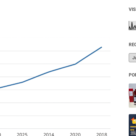
VI
RE
PO