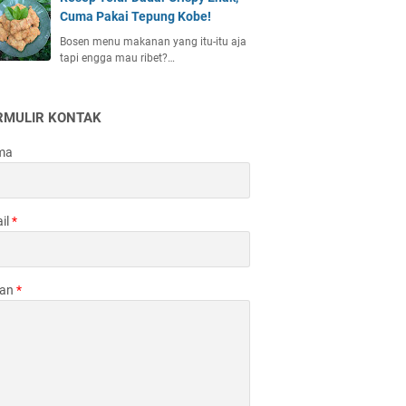
Cuma Pakai Tepung Kobe!
Bosen menu makanan yang itu-itu aja
tapi engga mau ribet?…
RMULIR KONTAK
ma
il
*
san
*