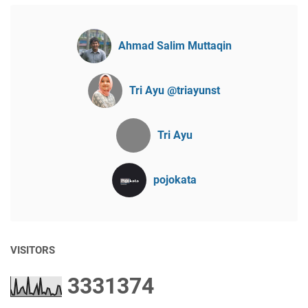
Ahmad Salim Muttaqin
Tri Ayu @triayunst
Tri Ayu
pojokata
VISITORS
3
3
3
1
3
7
4