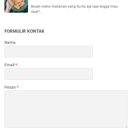
Bosen menu makanan yang itu-itu aja tapi engga mau
ribet?…
FORMULIR KONTAK
Nama
Email
*
Pesan
*