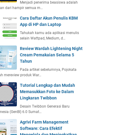
Menjadi penerima beasiswa adalah
ian dari hampir semua m…
Cara Daftar Akun Penulis KBM
App di HP dan Laptop
Tahukah kamu ada aplikasi menulis
selain Wattpad, Medium, d…
Review Wardah Lightening Night
Cream Pemakaian Selama 5
Tahun
Pada artikel sebelumnya, Pojokata
ah mereview produk War…
Tutorial Lengkap dan Mudah
Memasukkan Foto ke Dalam
Lingkaran Twibbon
Desain Twibbon Generasi Baru
nesia (GenBI) 6.0 Sumat…
Agrivi Farm Management
Software: Cara Efektif
Mengelola dan Meningkatkan