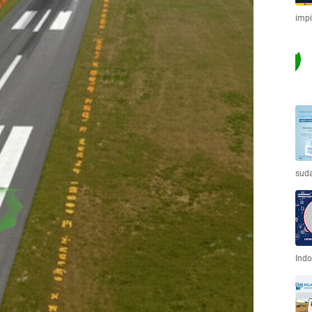
imp
sud
Indo