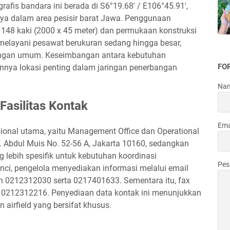
afis bandara ini berada di S6°19.68' / E106°45.91',
a dalam area pesisir barat Jawa. Penggunaan
148 kaki (2000 x 45 meter) dan permukaan konstruksi
layani pesawat berukuran sedang hingga besar,
angan umum. Keseimbangan antara kebutuhan
FO
kannya lokasi penting dalam jaringan penerbangan
Na
Fasilitas Kontak
Ema
sional utama, yaitu Management Office dan Operational
l. Abdul Muis No. 52-56 A, Jakarta 10160, sedangkan
g lebih spesifik untuk kebutuhan koordinasi
Pe
inci, pengelola menyediakan informasi melalui email
 0212312030 serta 0217401633. Sementara itu, fax
h 0212312216. Penyediaan data kontak ini menunjukkan
 airfield yang bersifat khusus.