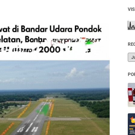
VI
RE
PO