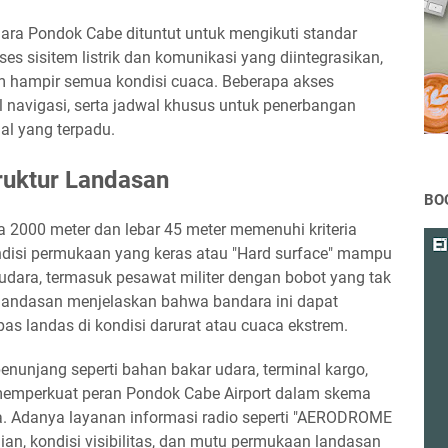
ara Pondok Cabe dituntut untuk mengikuti standar
akses sisitem listrik dan komunikasi yang diintegrasikan,
m hampir semua kondisi cuaca. Beberapa akses
al navigasi, serta jadwal khusus untuk penerbangan
al yang terpadu.
truktur Landasan
BO
2000 meter dan lebar 45 meter memenuhi kriteria
ondisi permukaan yang keras atau "Hard surface" mampu
udara, termasuk pesawat militer dengan bobot yang tak
i landasan menjelaskan bahwa bandara ini dapat
s landas di kondisi darurat atau cuaca ekstrem.
enunjang seperti bahan bakar udara, terminal kargo,
 memperkuat peran Pondok Cabe Airport dalam skema
a. Adanya layanan informasi radio seperti "AERODROME
an, kondisi visibilitas, dan mutu permukaan landasan