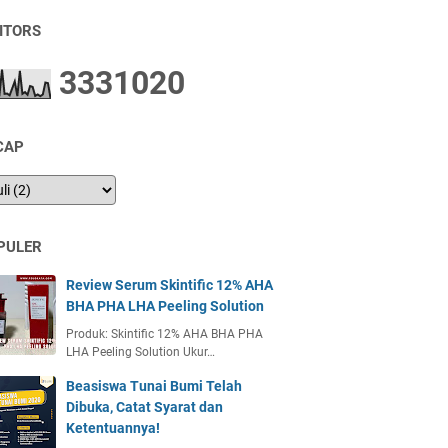
SITORS
3
3
3
1
0
2
0
CAP
PULER
Review Serum Skintific 12% AHA
BHA PHA LHA Peeling Solution
Produk: Skintific 12% AHA BHA PHA
LHA Peeling Solution Ukur…
Beasiswa Tunai Bumi Telah
Dibuka, Catat Syarat dan
Ketentuannya!