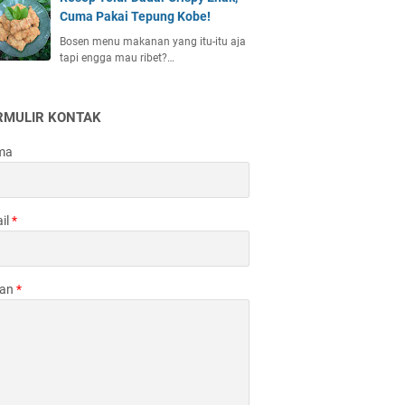
Cuma Pakai Tepung Kobe!
Bosen menu makanan yang itu-itu aja
tapi engga mau ribet?…
RMULIR KONTAK
ma
il
*
san
*