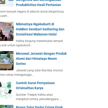
Produktivitas Hasil Pertanian
omi banyak negara di seluruh dunia bergantung
 pert…
Nikmatnya Ngabuburit di
HokBen Sembari Gathering dan
Sosialisasi Makanan Halal
Ketika bingung menentukan tempat
 asik untuk ngabuburit…
Merawat Jerawat dengan Produk
Alami dari Himalaya Neem
Series
Jerawat yang suka tiba-tiba muncul
anya cukup mengganggu…
Contoh Surat Pernyataan
Orisinalitas Karya
Sumber: Freepik Ketika akan
mengikuti lomba, penyelenggara …
Resep Telur Dadar Crispy Enak,