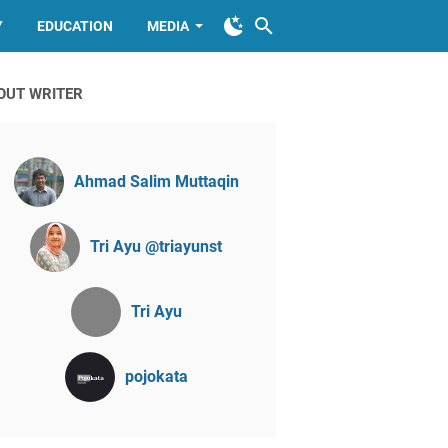
Y
EDUCATION
MEDIA
OUT WRITER
Ahmad Salim Muttaqin
Tri Ayu @triayunst
Tri Ayu
pojokata