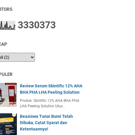
SITORS
3
3
3
0
3
7
3
CAP
PULER
Review Serum Skintific 12% AHA
BHA PHA LHA Peeling Solution
Produk: Skintific 12% AHA BHA PHA
LHA Peeling Solution Ukur…
Beasiswa Tunai Bumi Telah
Dibuka, Catat Syarat dan
Ketentuannya!