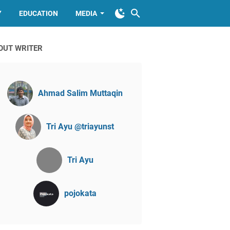
Y
EDUCATION
MEDIA
OUT WRITER
Ahmad Salim Muttaqin
Tri Ayu @triayunst
Tri Ayu
pojokata