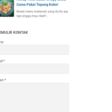
Cuma Pakai Tepung Kobe!
Bosen menu makanan yang itu-itu aja
tapi engga mau ribet?…
RMULIR KONTAK
ma
il
*
san
*