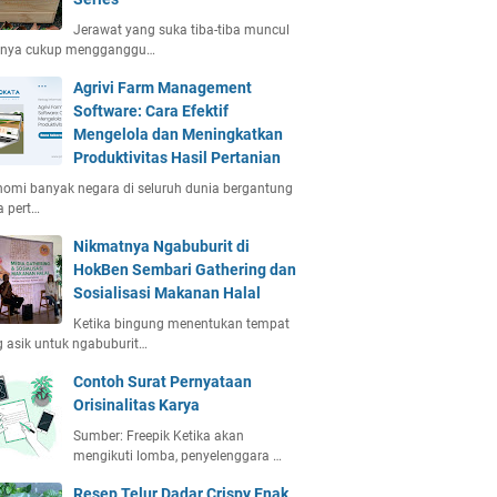
Jerawat yang suka tiba-tiba muncul
anya cukup mengganggu…
Agrivi Farm Management
Software: Cara Efektif
Mengelola dan Meningkatkan
Produktivitas Hasil Pertanian
omi banyak negara di seluruh dunia bergantung
 pert…
Nikmatnya Ngabuburit di
HokBen Sembari Gathering dan
Sosialisasi Makanan Halal
Ketika bingung menentukan tempat
 asik untuk ngabuburit…
Contoh Surat Pernyataan
Orisinalitas Karya
Sumber: Freepik Ketika akan
mengikuti lomba, penyelenggara …
Resep Telur Dadar Crispy Enak,