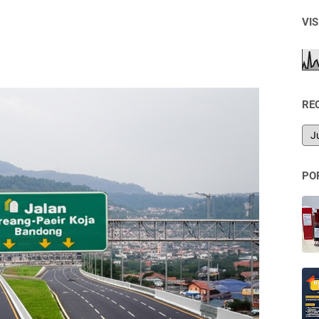
VI
RE
PO