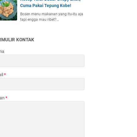
Cuma Pakai Tepung Kobe!
Bosen menu makanan yang itu-itu aja
tapi engga mau ribet?…
RMULIR KONTAK
ma
il
*
san
*