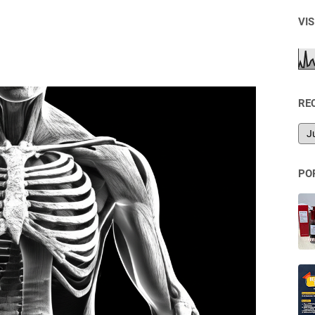
VI
RE
PO