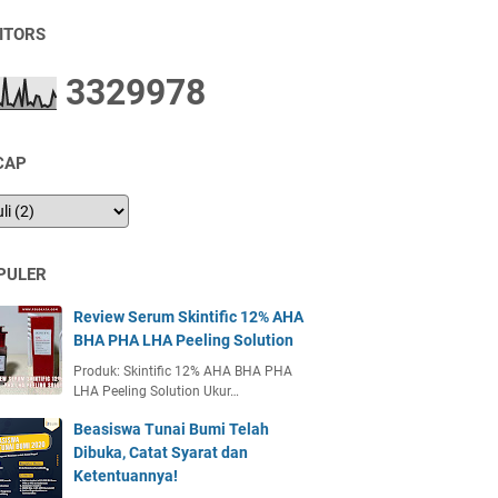
SITORS
3
3
2
9
9
7
8
CAP
PULER
Review Serum Skintific 12% AHA
BHA PHA LHA Peeling Solution
Produk: Skintific 12% AHA BHA PHA
LHA Peeling Solution Ukur…
Beasiswa Tunai Bumi Telah
Dibuka, Catat Syarat dan
Ketentuannya!