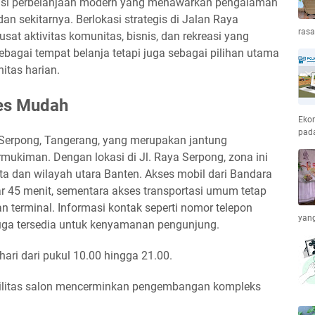
asi perbelanjaan modern yang menawarkan pengalaman
n sekitarnya. Berlokasi strategis di Jalan Raya
ras
sat aktivitas komunitas, bisnis, dan rekreasi yang
ebagai tempat belanja tetapi juga sebagai pilihan utama
nitas harian.
ses Mudah
Ekon
pada
h Serpong, Tangerang, yang merupakan jantung
ukiman. Dengan lokasi di Jl. Raya Serpong, zona ini
a dan wilayah utara Banten. Akses mobil dari Bandara
 45 menit, sementara akses transportasi umum tetap
n terminal. Informasi kontak seperti nomor telepon
yang
uga tersedia untuk kenyamanan pengunjung.
hari dari pukul 10.00 hingga 21.00.
asilitas salon mencerminkan pengembangan kompleks