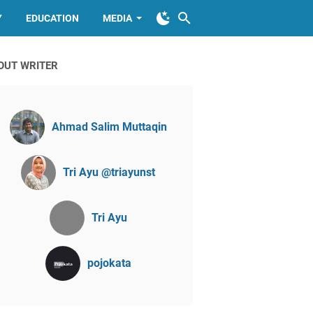
Y
EDUCATION
MEDIA
OUT WRITER
Ahmad Salim Muttaqin
Tri Ayu @triayunst
Tri Ayu
pojokata