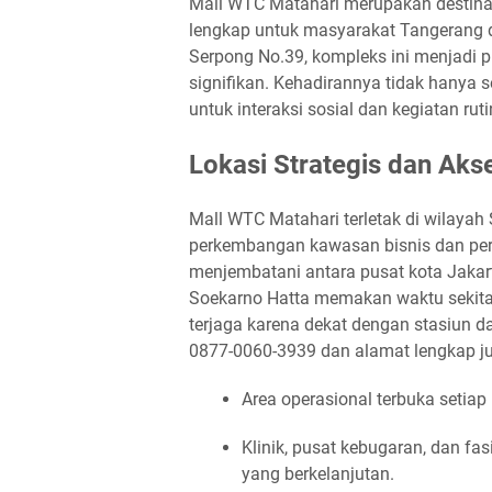
Mall WTC Matahari merupakan destin
lengkap untuk masyarakat Tangerang da
Serpong No.39, kompleks ini menjadi pu
signifikan. Kehadirannya tidak hanya s
untuk interaksi sosial dan kegiatan ruti
Lokasi Strategis dan Ak
Mall WTC Matahari terletak di wilaya
perkembangan kawasan bisnis dan perm
menjembatani antara pusat kota Jakart
Soekarno Hatta memakan waktu sekitar
terjaga karena dekat dengan stasiun da
0877-0060-3939 dan alamat lengkap j
Area operasional terbuka setiap 
Klinik, pusat kebugaran, dan f
yang berkelanjutan.