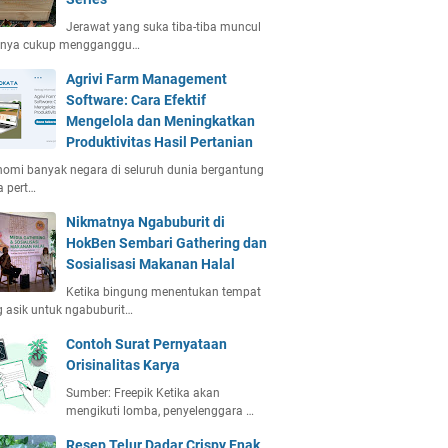
Jerawat yang suka tiba-tiba muncul
anya cukup mengganggu…
Agrivi Farm Management
Software: Cara Efektif
Mengelola dan Meningkatkan
Produktivitas Hasil Pertanian
omi banyak negara di seluruh dunia bergantung
 pert…
Nikmatnya Ngabuburit di
HokBen Sembari Gathering dan
Sosialisasi Makanan Halal
Ketika bingung menentukan tempat
 asik untuk ngabuburit…
Contoh Surat Pernyataan
Orisinalitas Karya
Sumber: Freepik Ketika akan
mengikuti lomba, penyelenggara …
Resep Telur Dadar Crispy Enak,