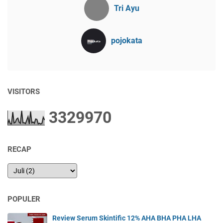
Tri Ayu
pojokata
VISITORS
3
3
2
9
9
7
0
RECAP
POPULER
Review Serum Skintific 12% AHA BHA PHA LHA