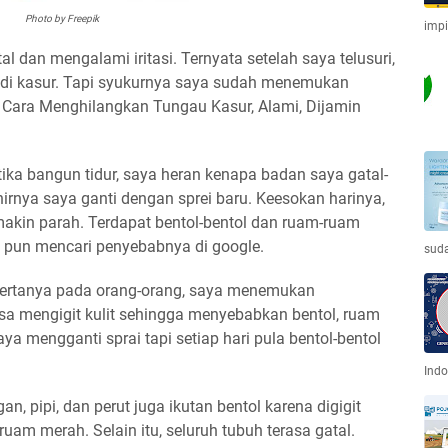
Photo by Freepik
imp
tal dan mengalami iritasi. Ternyata setelah saya telusuri,
di kasur. Tapi syukurnya saya sudah menemukan
6 Cara Menghilangkan Tungau Kasur, Alami, Dijamin
tika bangun tidur, saya heran kenapa badan saya gatal-
khirnya saya ganti dengan sprei baru. Keesokan harinya,
makin parah. Terdapat bentol-bentol dan ruam-ruam
a pun mencari penyebabnya di google.
sud
bertanya pada orang-orang, saya menemukan
sa mengigit kulit sehingga menyebabkan bentol, ruam
saya mengganti sprai tapi setiap hari pula bentol-bentol
Indo
an, pipi, dan perut juga ikutan bentol karena digigit
ruam merah. Selain itu, seluruh tubuh terasa gatal.