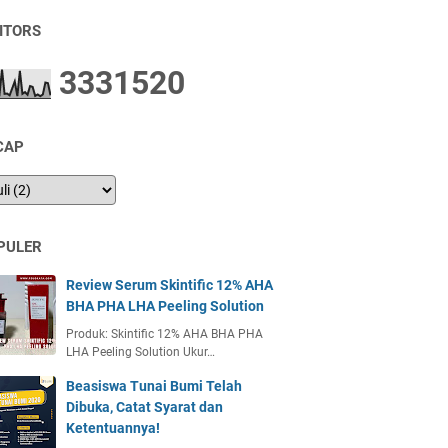
SITORS
3
3
3
1
5
2
0
CAP
PULER
Review Serum Skintific 12% AHA
BHA PHA LHA Peeling Solution
Produk: Skintific 12% AHA BHA PHA
LHA Peeling Solution Ukur…
Beasiswa Tunai Bumi Telah
Dibuka, Catat Syarat dan
Ketentuannya!