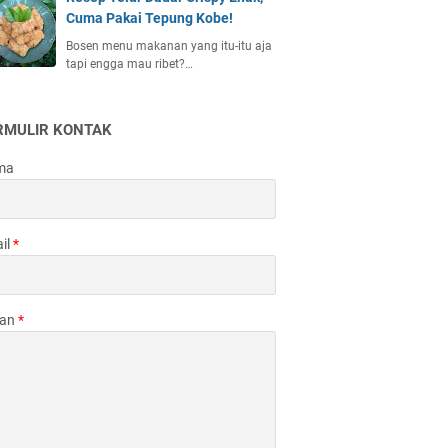
Cuma Pakai Tepung Kobe!
Bosen menu makanan yang itu-itu aja
tapi engga mau ribet?…
RMULIR KONTAK
ma
il
*
san
*