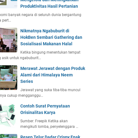
Produktivitas Hasil Pertanian
omi banyak negara di seluruh dunia bergantung
 pert…
Nikmatnya Ngabuburit di
HokBen Sembari Gathering dan
Sosialisasi Makanan Halal
Ketika bingung menentukan tempat
 asik untuk ngabuburit…
Merawat Jerawat dengan Produk
Alami dari Himalaya Neem
Series
Jerawat yang suka tiba-tiba muncul
anya cukup mengganggu…
Contoh Surat Pernyataan
Orisinalitas Karya
Sumber: Freepik Ketika akan
mengikuti lomba, penyelenggara …
Resep Telur Dadar Crispy Enak,