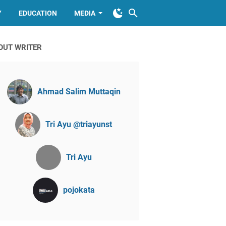
Y
EDUCATION
MEDIA
OUT WRITER
Ahmad Salim Muttaqin
Tri Ayu @triayunst
Tri Ayu
pojokata