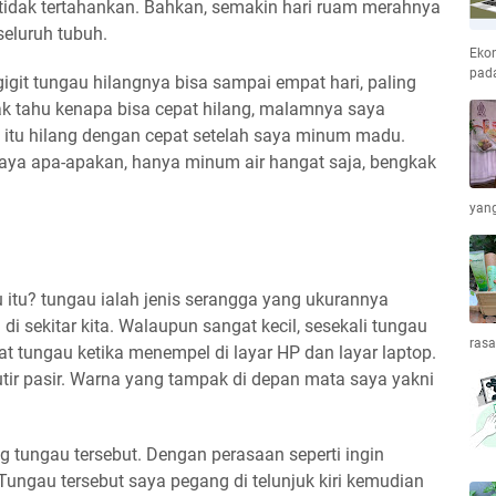
a tidak tertahankan. Bahkan, semakin hari ruam merahnya
seluruh tubuh.
Ekon
pada
digigit tungau hilangnya bisa sampai empat hari, paling
idak tahu kenapa bisa cepat hilang, malamnya saya
 itu hilang dengan cepat setelah saya minum madu.
aya apa-apakan, hanya minum air hangat saja, bengkak
yang
u itu? tungau ialah jenis serangga yang ukurannya
da di sekitar kita. Walaupun sangat kecil, sesekali tungau
ras
hat tungau ketika menempel di layar HP dan layar laptop.
ebutir pasir. Warna yang tampak di depan mata saya yakni
tungau tersebut. Dengan perasaan seperti ingin
ungau tersebut saya pegang di telunjuk kiri kemudian