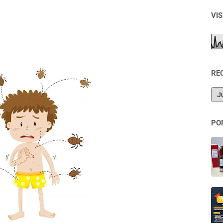
VI
RE
PO