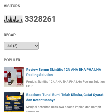
VISITORS
3
3
2
8
2
6
1
RECAP
POPULER
Review Serum Skintific 12% AHA BHA PHA LHA
Peeling Solution
Produk: Skintific 12% AHA BHA PHA LHA Peeling Solution
Ukur…
Beasiswa Tunai Bumi Telah Dibuka, Catat Syarat
dan Ketentuannya!
Menjadi penerima beasiswa adalah impian dari hampir
semua m…