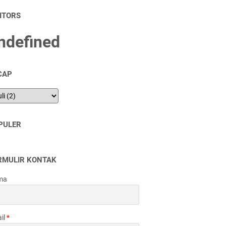
SITORS
n
d
e
f
n
e
d
CAP
PULER
RMULIR KONTAK
ma
il
*