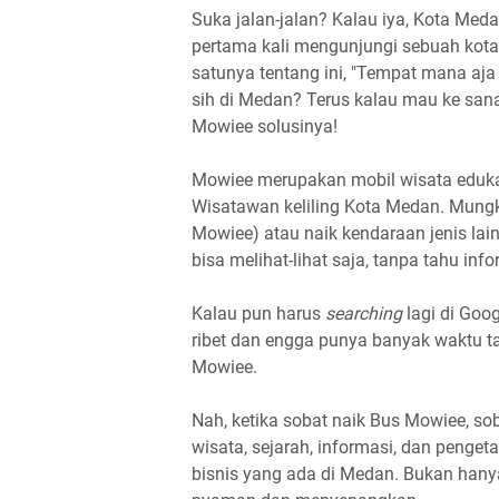
Suka jalan-jalan? Kalau iya, Kota Meda
pertama kali mengunjungi sebuah kota,
satunya tentang ini, "Tempat mana aja
sih di Medan? Terus kalau mau ke sana
Mowiee solusinya!
Mowiee merupakan mobil wisata eduk
Wisatawan keliling Kota Medan. Mungki
Mowiee) atau naik kendaraan jenis lai
bisa melihat-lihat saja, tanpa tahu inf
Kalau pun harus
searching
lagi di Go
ribet dan engga punya banyak waktu ta
Mowiee.
Nah, ketika sobat naik Bus Mowiee, s
wisata, sejarah, informasi, dan penge
bisnis yang ada di Medan. Bukan hany