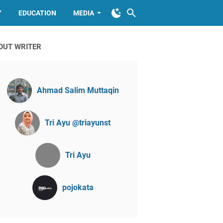
Y
EDUCATION
MEDIA
OUT WRITER
Ahmad Salim Muttaqin
Tri Ayu @triayunst
Tri Ayu
pojokata