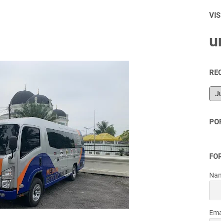
VI
u
RE
PO
FO
Na
Ema