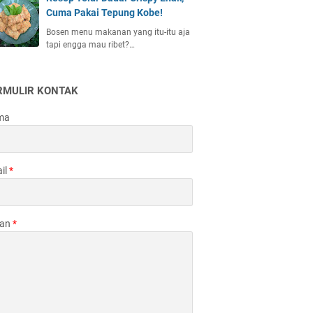
Cuma Pakai Tepung Kobe!
Bosen menu makanan yang itu-itu aja
tapi engga mau ribet?…
RMULIR KONTAK
ma
il
*
san
*