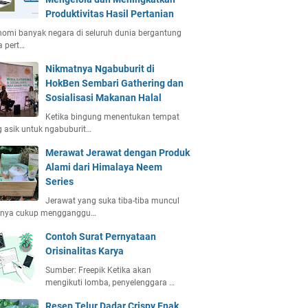
Produktivitas Hasil Pertanian
omi banyak negara di seluruh dunia bergantung
 pert…
Nikmatnya Ngabuburit di
HokBen Sembari Gathering dan
Sosialisasi Makanan Halal
Ketika bingung menentukan tempat
 asik untuk ngabuburit…
Merawat Jerawat dengan Produk
Alami dari Himalaya Neem
Series
Jerawat yang suka tiba-tiba muncul
anya cukup mengganggu…
Contoh Surat Pernyataan
Orisinalitas Karya
Sumber: Freepik Ketika akan
mengikuti lomba, penyelenggara …
Resep Telur Dadar Crispy Enak,