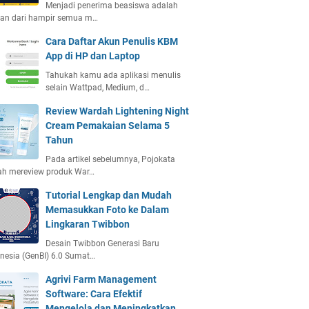
Menjadi penerima beasiswa adalah
ian dari hampir semua m…
Cara Daftar Akun Penulis KBM
App di HP dan Laptop
Tahukah kamu ada aplikasi menulis
selain Wattpad, Medium, d…
Review Wardah Lightening Night
Cream Pemakaian Selama 5
Tahun
Pada artikel sebelumnya, Pojokata
ah mereview produk War…
Tutorial Lengkap dan Mudah
Memasukkan Foto ke Dalam
Lingkaran Twibbon
Desain Twibbon Generasi Baru
nesia (GenBI) 6.0 Sumat…
Agrivi Farm Management
Software: Cara Efektif
Mengelola dan Meningkatkan