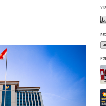
VI
RE
PO