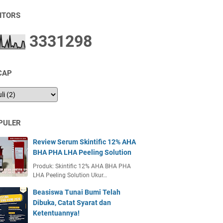
SITORS
3
3
3
1
2
9
8
CAP
PULER
Review Serum Skintific 12% AHA
BHA PHA LHA Peeling Solution
Produk: Skintific 12% AHA BHA PHA
LHA Peeling Solution Ukur…
Beasiswa Tunai Bumi Telah
Dibuka, Catat Syarat dan
Ketentuannya!