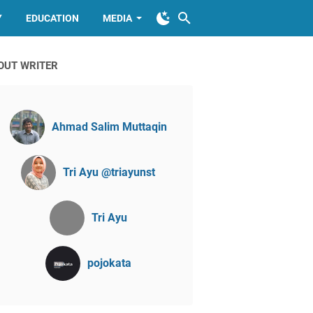
Y
EDUCATION
MEDIA
OUT WRITER
Ahmad Salim Muttaqin
Tri Ayu @triayunst
Tri Ayu
pojokata