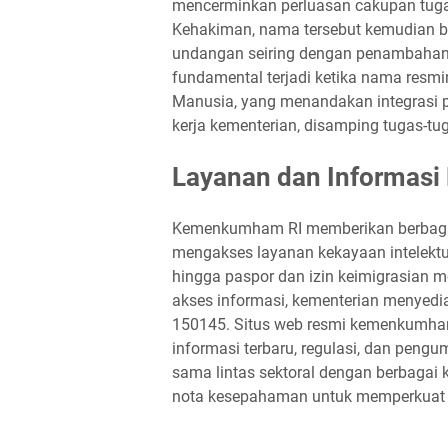
mencerminkan perluasan cakupan tuga
Kehakiman, nama tersebut kemudian b
undangan seiring dengan penambahan t
fundamental terjadi ketika nama res
Manusia, yang menandakan integrasi 
kerja kementerian, disamping tugas-tu
Layanan dan Informas
Kemenkumham RI memberikan berbagai 
mengakses layanan kekayaan intelekt
hingga paspor dan izin keimigrasian 
akses informasi, kementerian menyediak
150145. Situs web resmi kemenkumham
informasi terbaru, regulasi, dan peng
sama lintas sektoral dengan berbagai
nota kesepahaman untuk memperkuat 