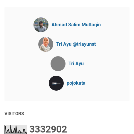
Ahmad Salim Muttaqin
Tri Ayu @triayunst
Tri Ayu
pojokata
VISITORS
3
3
3
2
9
0
2