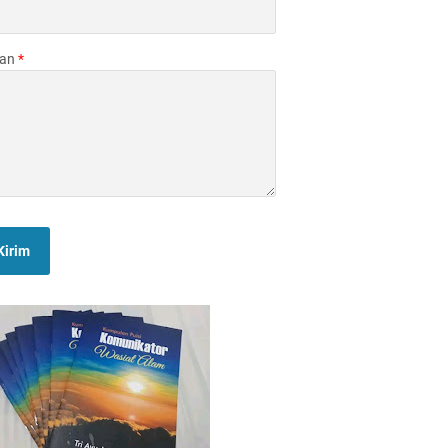
san
*