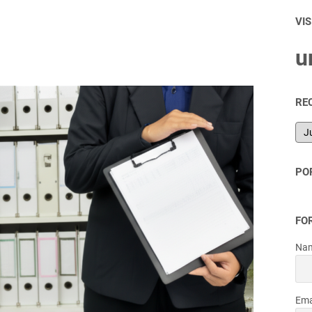
VI
u
RE
PO
FO
Na
Ema