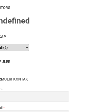
SITORS
n
d
e
f
n
e
d
CAP
PULER
RMULIR KONTAK
ma
il
*