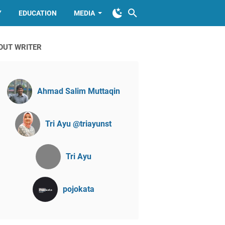
Y
EDUCATION
MEDIA
OUT WRITER
Ahmad Salim Muttaqin
Tri Ayu @triayunst
Tri Ayu
pojokata