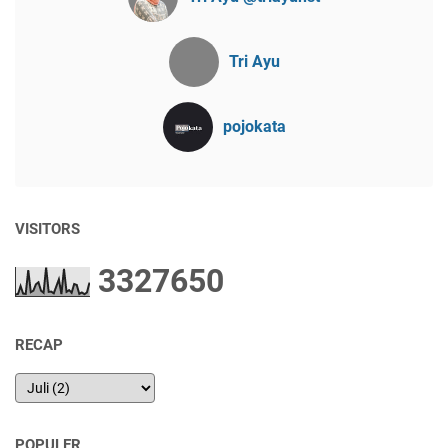
Tri Ayu
pojokata
VISITORS
3
3
2
7
6
5
0
RECAP
POPULER