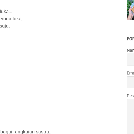
uka...
emua luka,
saja.
FO
Na
Ema
Pe
agai rangkaian sastra...