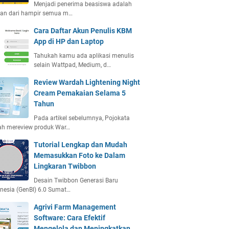
Menjadi penerima beasiswa adalah
ian dari hampir semua m…
Cara Daftar Akun Penulis KBM
App di HP dan Laptop
Tahukah kamu ada aplikasi menulis
selain Wattpad, Medium, d…
Review Wardah Lightening Night
Cream Pemakaian Selama 5
Tahun
Pada artikel sebelumnya, Pojokata
ah mereview produk War…
Tutorial Lengkap dan Mudah
Memasukkan Foto ke Dalam
Lingkaran Twibbon
Desain Twibbon Generasi Baru
nesia (GenBI) 6.0 Sumat…
Agrivi Farm Management
Software: Cara Efektif
Mengelola dan Meningkatkan