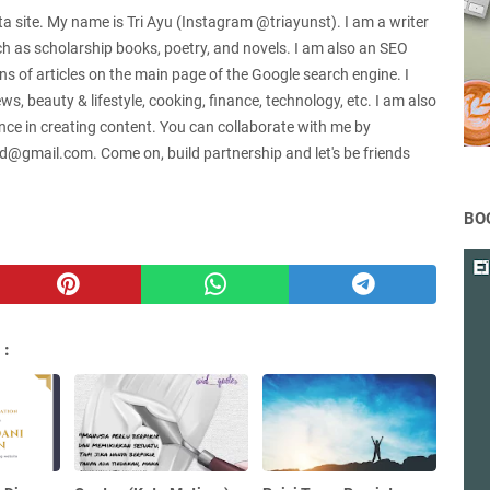
ata site. My name is Tri Ayu (Instagram @triayunst). I am a writer
 as scholarship books, poetry, and novels. I am also an SEO
s of articles on the main page of the Google search engine. I
s, beauty & lifestyle, cooking, finance, technology, etc. I am also
nce in creating content. You can collaborate with me by
d@gmail.com. Come on, build partnership and let's be friends
BO
 :