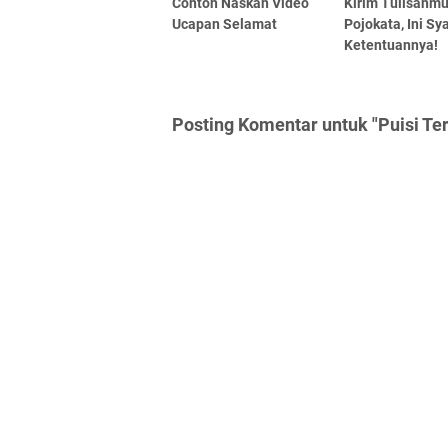
Contoh Naskah Video
Kirim Tulisanmu
Ucapan Selamat
Pojokata, Ini Sy
Ketentuannya!
Posting Komentar untuk "Puisi Te