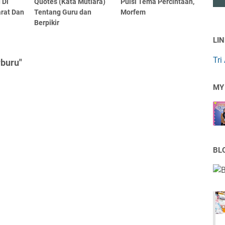
 Di
Quotes (Kata Mutiara)
Puisi Tema Percintaan,
arat Dan
Tentang Guru dan
Morfem
Berpikir
LI
Tri
rburu"
MY
BL