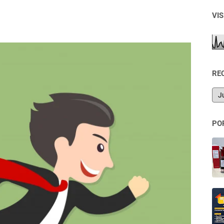
VI
RE
PO