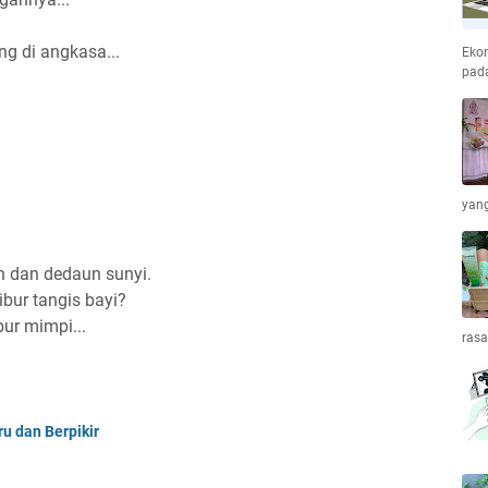
ng di angkasa...
Ekon
pada
yang
ah dan dedaun sunyi.
bur tangis bayi?
ur mimpi...
ras
u dan Berpikir