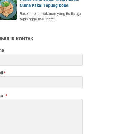
Cuma Pakai Tepung Kobe!
Bosen menu makanan yang itu-itu aja
tapi engga mau ribet?…
RMULIR KONTAK
ma
il
*
san
*