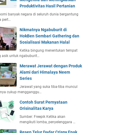
Produktivitas Hasil Pertanian
omi banyak negara di seluruh dunia bergantung
 pert…
Nikmatnya Ngabuburit di
HokBen Sembari Gathering dan
Sosialisasi Makanan Halal
Ketika bingung menentukan tempat
 asik untuk ngabuburit…
Merawat Jerawat dengan Produk
Alami dari Himalaya Neem
Series
Jerawat yang suka tiba-tiba muncul
anya cukup mengganggu…
Contoh Surat Pernyataan
Orisinalitas Karya
Sumber: Freepik Ketika akan
mengikuti lomba, penyelenggara …
Resep Telur Dadar Crispy Enak,