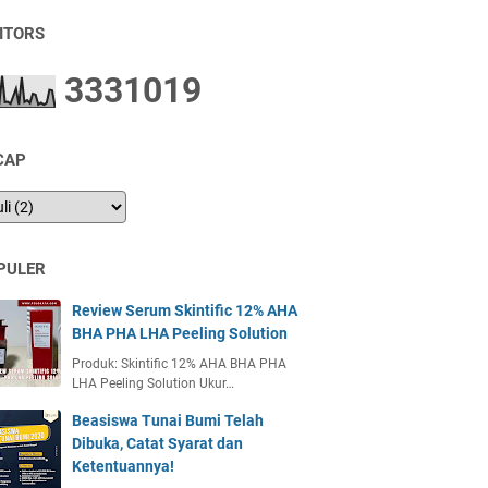
SITORS
3
3
3
1
0
1
9
CAP
PULER
Review Serum Skintific 12% AHA
BHA PHA LHA Peeling Solution
Produk: Skintific 12% AHA BHA PHA
LHA Peeling Solution Ukur…
Beasiswa Tunai Bumi Telah
Dibuka, Catat Syarat dan
Ketentuannya!