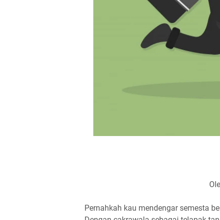
Ol
Pernahkah kau mendengar semesta be
Dengan cakrawala sebagai telapak tan