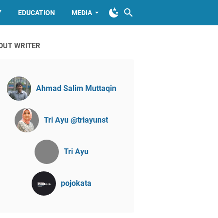
Y
EDUCATION
MEDIA
OUT WRITER
Ahmad Salim Muttaqin
Tri Ayu @triayunst
Tri Ayu
pojokata