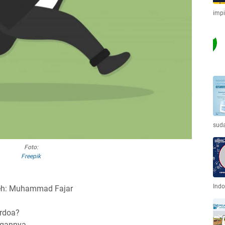
imp
sud
Foto:
Freepik
Indo
eh: Muhammad Fajar
rdoa?
gannya...